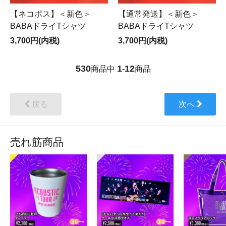
【ネコポス】＜新色＞
【通常発送】＜新色＞
BABAドライTシャツ
BABAドライTシャツ
3,700円(内税)
3,700円(内税)
530
1
12
商品中
-
商品
戻る
次へ
売れ筋商品