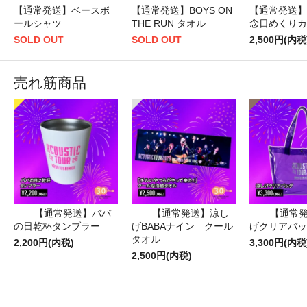
【通常発送】ベースボ
【通常発送】BOYS ON
【通常発送】
ールシャツ
THE RUN タオル
念日めくりカ
SOLD OUT
SOLD OUT
2,500円(内税
売れ筋商品
【通常発送】ババ
【通常発送】涼し
【通常
の日乾杯タンブラー
げBABAナイン クール
げクリアバッ
タオル
2,200円(内税)
3,300円(内税
2,500円(内税)