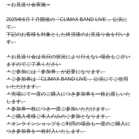
＜お見送り会実施＞
2025年6月７月開催の「CLIMAX BAND LIVE 」公演に
て、
下記のお客様を対象とした終演後のお見送り会を行いま
す。
＊お見送り会は当日の状況により行えない場合もござい
ますのでご了承ください
＊ご参加には「参加券」が必要になります。
＊ご参加券は「CLIMAX BAND LIVE 」公演にてご使用
いただけます。
＊売場にて一度のご購入につき参加券を一枚お渡しいた
します。
＊参加券一枚につき一度ご参加いただけます。
＊ご購入者様ご本人のみのご参加となります。
＊オンラインショップをご利用の場合も一度のご購入に
つき参加券を一枚封入いたします。