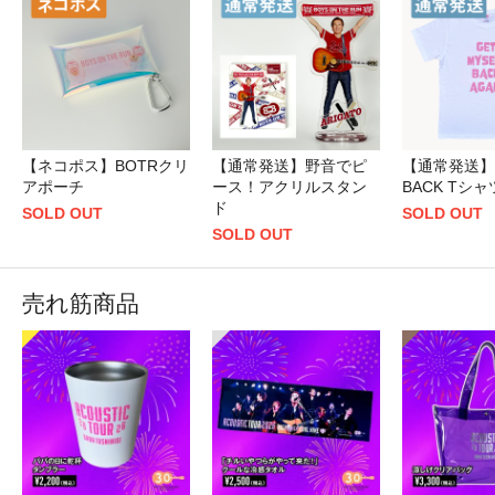
【ネコポス】BOTRクリ
【通常発送】野音でピ
【通常発送】
アポーチ
ース！アクリルスタン
BACK Tシ
ド
SOLD OUT
SOLD OUT
SOLD OUT
売れ筋商品