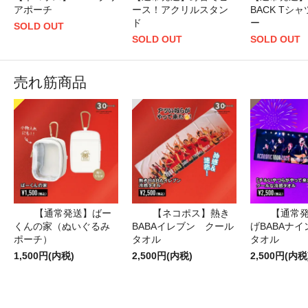
アポーチ
ース！アクリルスタン
BACK Tシ
ド
ー
SOLD OUT
SOLD OUT
SOLD OUT
売れ筋商品
【通常発送】ばー
【ネコポス】熱き
【通常
くんの家（ぬいぐるみ
BABAイレブン クール
げBABAナ
ポーチ）
タオル
タオル
1,500円(内税)
2,500円(内税)
2,500円(内税