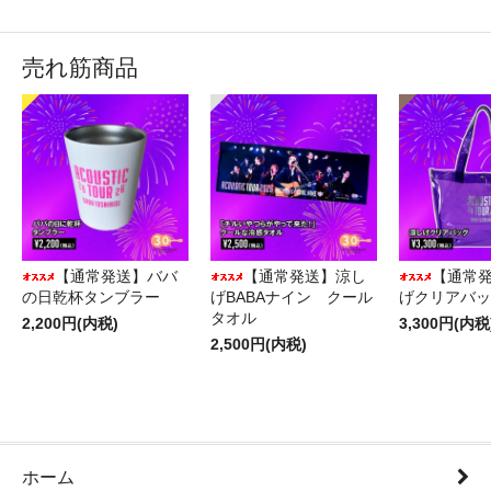
売れ筋商品
【通常発送】ババ
【通常発送】涼し
【通常
の日乾杯タンブラー
げBABAナイン クール
げクリアバッ
タオル
2,200円(内税)
3,300円(内税
2,500円(内税)
ホーム