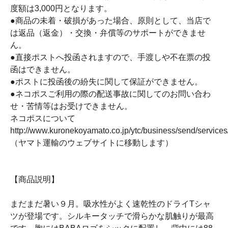
度額は3,000円となります。
●商品の未着・破損があった場合、原則として、当店で
は返品（返金）・交換・弁償等のサポートができませ
ん。
●直接ポストへ投函されますので、手渡しや不在票の投
函はできません。
●ポストに投函後の紛失に関して保証ができません。
●ネコポスご利用の際の配送事故に関してのお問い合わ
せ・苦情等はお受けできません。
ネコポスについて
http://www.kuronekoyamato.co.jp/ytc/business/send/service
（ヤマト運輸のウェブサイトに移動します）
【商品説明】
まだまだ暑い９月。吸水性がよく速乾性のドライTシャ
ツが登場です。シルキータッチで滑らかな肌触りが最高