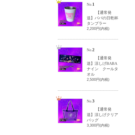
1
No.
【通常発
送】ババの日乾杯
タンブラー
2,200円(内税)
2
No.
【通常発
送】涼しげBABA
ナイン クールタ
オル
2,500円(内税)
3
No.
【通常発
送】涼しげクリア
バッグ
3,300円(内税)