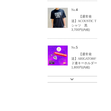
4
No.
【通常発
送】ACOUSTIC T
シャツ 黒
3,700円(内税)
5
No.
【通常発
送】ARIGATO88!
２連キーホルダー
1,800円(内税)