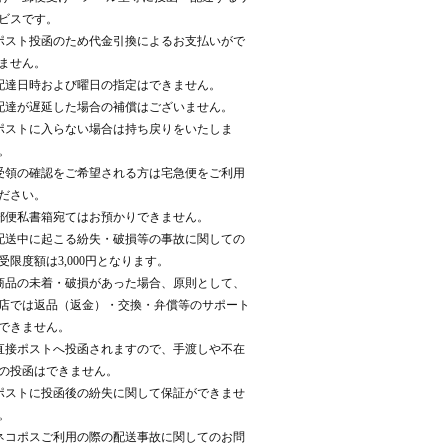
ビスです。
ポスト投函のため代金引換によるお支払いがで
ません。
配達日時および曜日の指定はできません。
配達が遅延した場合の補償はございません。
ポストに入らない場合は持ち戻りをいたしま
。
受領の確認をご希望される方は宅急便をご利用
ださい。
郵便私書箱宛てはお預かりできません。
配送中に起こる紛失・破損等の事故に関しての
受限度額は3,000円となります。
商品の未着・破損があった場合、原則として、
店では返品（返金）・交換・弁償等のサポート
できません。
直接ポストへ投函されますので、手渡しや不在
の投函はできません。
ポストに投函後の紛失に関して保証ができませ
。
ネコポスご利用の際の配送事故に関してのお問