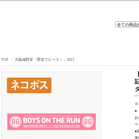
TOP
>
大阪城野音「野音でピース！」2023
※
●
お
ー
●
受