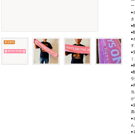
ー
●
き
●
●
●
す
●
く
●
●
引
●
当
が
●
票
●
ん
●