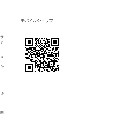
モバイルショップ
送サ
しま
しま
しか
10
、関