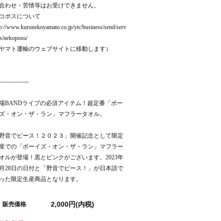
合わせ・苦情等はお受けできません。
コポスについて
tp://www.kuronekoyamato.co.jp/ytc/business/send/serv
es/nekoposu/
ヤマト運輸のウェブサイトに移動します）
---------------
場BANDライブの必須アイテム！超定番「ボー
ズ・オン・ザ・ラン」マフラータオル。
野音でピース！２０２３」開催記念として限定
産での「ボーイズ・オン・ザ・ラン」マフラー
オルが登場！黒とピンクがございます。2023年
0月28日の日付と「野音でピース！」が日本語で
った限定生産商品となります。
2,000円(内税)
販売価格