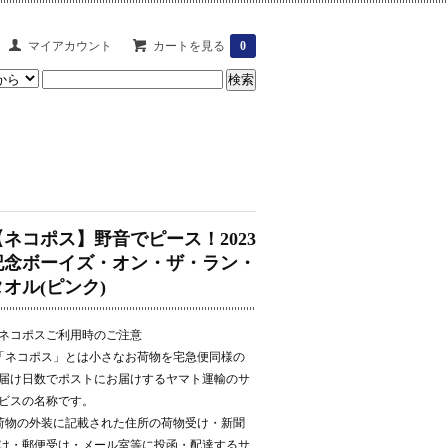
マイアカウント
カートを見る
0
【ネコポス】野音でピース！2023
記念ボーイズ・オン・ザ・ラン・
タオル(ピンク)
ネコポスご利用時のご注意
「ネコポス」とは小さなお荷物を宅急便同様の
届け日数でポストにお届けするヤマト運輸のサ
ビスの名称です。
荷物の外装に記載された住所の荷物受け・新聞
け・郵便受け・メール室等に投函・配達するサ