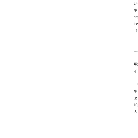
い
ネ
ht
ic
（
---
馬
イ
「
生
タ
1
入