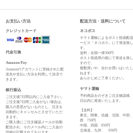
お支払い方法
配送方法・送料について
クレジットカード
ネコポス
ヤマト運輸によるポスト投函配
ービス「ネコポス」にて発送致
す。
代金引換
送料：全国一律300円
ポスト投函用の箱にて発送を致
Amazon Pay
すので、
複数買いや、合わせ買いはいた
Amazonのアカウントに登録された配
ねます。
送先や支払い方法を利用して決済で
あらかじめご了承ください。
きます。
ヤマト運輸
銀行振込
予約商品をのぞきご注文確認後、
ご注文後7日間以内にご入金下さい。
日以内に発送いたします。
ご注文後7日間ご入金がない場合は、
購入の意思がないものとし、注文を
【送料】
自動的にキャンセルとさせていただ
東北、関東、信越、北陸、中部
きます。
西 750円
ご購入後にご注文確認メールが自動
中国、四国 850円
配信され、そのメール内にご入金の
北海道、九州 950円
詳細が記載されております。