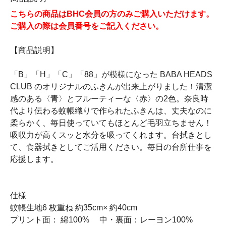
こちらの商品はBHC会員の方のみご購入いただけます。
ご購入の際は会員番号をご記入ください。
【商品説明】
「B」「H」「C」「88」が模様になった BABA HEADS
CLUB のオリジナルのふきんが出来上がりました！清潔
感のある〈青〉とフルーティーな〈赤〉の2色。奈良時
代より伝わる蚊帳織りで作られたふきんは、丈夫なのに
柔らかく、毎日使っていてもほとんど毛羽立ちません！
吸収力が高くスッと水分を吸ってくれます。台拭きとし
て、食器拭きとしてご活用ください。毎日の台所仕事を
応援します。
仕様
蚊帳生地6 枚重ね 約35cm× 約40cm
プリント面： 綿100% 中・裏面：レーヨン100%