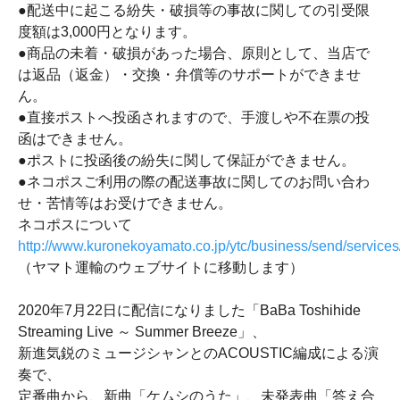
●配送中に起こる紛失・破損等の事故に関しての引受限
度額は3,000円となります。
●商品の未着・破損があった場合、原則として、当店で
は返品（返金）・交換・弁償等のサポートができませ
ん。
●直接ポストへ投函されますので、手渡しや不在票の投
函はできません。
●ポストに投函後の紛失に関して保証ができません。
●ネコポスご利用の際の配送事故に関してのお問い合わ
せ・苦情等はお受けできません。
ネコポスについて
http://www.kuronekoyamato.co.jp/ytc/business/send/service
（ヤマト運輸のウェブサイトに移動します）
2020年7月22日に配信になりました「BaBa Toshihide
Streaming Live ～ Summer Breeze」、
新進気鋭のミュージシャンとのACOUSTIC編成による演
奏で、
定番曲から、新曲「ケムシのうた」、未発表曲「答え合