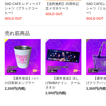
SAD CAFE レディースT
【送料無料】25周年記
SAD CAF
シャツ《ブラックコー
念メガネケース
シャツ《ミル
ヒー》
ー》
SOLD OUT
SOLD OUT
SOLD OUT
売れ筋商品
【通常発送】ババ
【通常発送】涼し
【通常
の日乾杯タンブラー
げBABAナイン クール
げクリアバッ
タオル
2,200円(内税)
3,300円(内税
2,500円(内税)